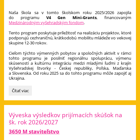
Naša škola sa v tomto školskom roku 2025/2026 zapojila
do programu
V4 Gen Mini-Grants
, financovaným
Medzinárodným vyšehradským fondom
.
Tento program poskytuje príležitosť na realizáciu projektov, ktoré
podporujú cezhraničnú, krátkodobú mobilitu mládeže vo vekovej
skupine 12-30 rokov.
Cieľom týchto výmenných pobytov a spoločných aktivít v rámci
tohto programu je posilniť regionálnu spoluprácu, výmenu
skúseností a kultúrnu integráciu medzi mladými ľuďmi z krajín
Vyšehradskej štvorky - Českej republiky, Poľska, Maďarska
a Slovenska. Od roku 2025 sa do tohto programu môže zapojiť aj
Ukrajina.
Visegrad
Čítať viac
Fund:
Výveska výsledkov prijímacích skúšok na
šk. rok 2026/2027
3650 M staviteľstvo