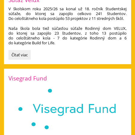
V školskom roku 2025/26 sa konal už 18. ročník študentskej
súťaže, do ktorej sa zapojilo celkovo 241 študentov.
Do celoštátneho kola postúpilo 53 projektov z 11 stredných škôl.
Naša škola bola tiež súčasťou súťaže Rodinný dom VELUX,
do ktorej sa zapojilo 23 študentov, z toho 13 postúpilo
do celoštátneho kola - 7 do kategórie Rodinný dom a 6
do kategórie Build for Life.
Súťaž
Čítať viac
Velux:
Visegrad Fund