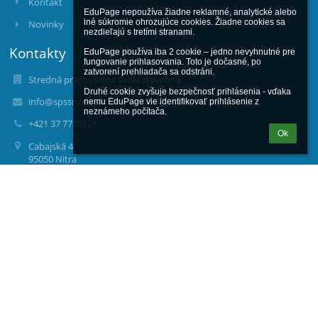
Kontakt
EduPage nepoužíva žiadne reklamné, analytické alebo 
iné súkromie ohrozujúce cookies. Žiadne cookies sa 
Novinky
nezdieľajú s tretími stranami.

Kontakty
EduPage používa iba 2 cookie – jedno nevyhnutné pre 
fungovanie prihlasovania. Toto je dočasné, po 
zatvorení prehliadača sa odstráni.

Stredná priemyselná škola stavebná
Druhé cookie zvyšuje bezpečnosť prihlásenia - vďaka 
info@spssnr.sk
nemu EduPage vie identifikovať prihlásenie z 
neznámeho počítača.
+421 37 7720121
Ok
Cabajská 4
95050 Nitra
Slovakia
00161373
Fotogaléria
zatiaľ žiadne údaje
Bezbariérová verzia