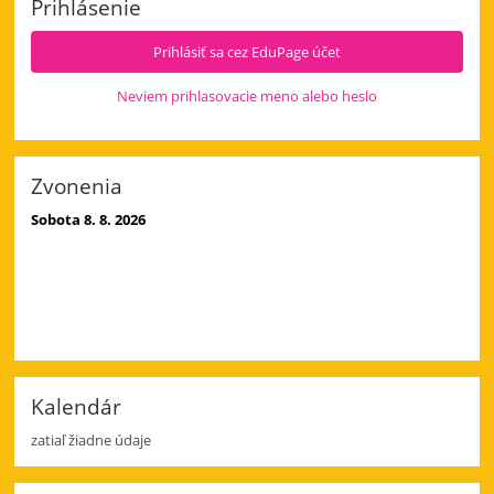
Prihlásenie
a
4.
Prihlásiť sa cez EduPage účet
deň:
Neviem prihlasovacie meno alebo heslo
Zvonenia
Sobota 8. 8. 2026
Kalendár
zatiaľ žiadne údaje