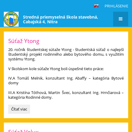
PRIHLÁSENIE
Stredná priemyselná škola stavebná,
Cabajská 4, Nitra
Hlavná
Súťaž Ytong
stránka
20. ročník študentskej sútaže Ytong - študentská súťaž o najlepší
študentský projekt rodinného alebo bytového domu, s využitím
systému Ytong.
V školskom kole súťaže Ytong boli úspešné tieto práce:
IV.A Tomáš Melnik, konzultant Ing. Abaffy – kategória Bytové
domy
III.A Kristína Tóthová, Martin Švec, konzultant Ing. Hrnčiarová –
kategória Rodinné domy.
Súťaž
Čítať viac
Ytong:
Súťaž Velux