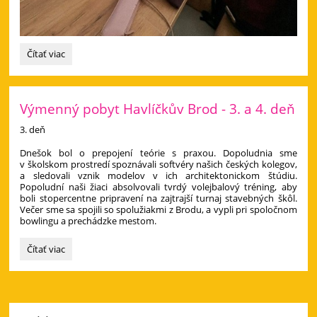
Výmenný
Čítať viac
pobyt
v
Havlíčkovom
Brode
Výmenný pobyt Havlíčkův Brod - 3. a 4. deň
priniesol
3. deň
nové
skúsenosti
​Dnešok bol o prepojení teórie s praxou. Dopoludnia sme
aj
v školskom prostredí spoznávali softvéry našich českých kolegov,
zážitky:
a sledovali vznik modelov v ich architektonickom štúdiu.
Popoludní naši žiaci absolvovali tvrdý volejbalový tréning, aby
boli stopercentne pripravení na zajtrajší turnaj stavebných škôl.
Večer sme sa spojili so spolužiakmi z Brodu, a vypli pri spoločnom
bowlingu a prechádzke mestom.
Výmenný
Čítať viac
pobyt
Havlíčkův
Brod
-
3.