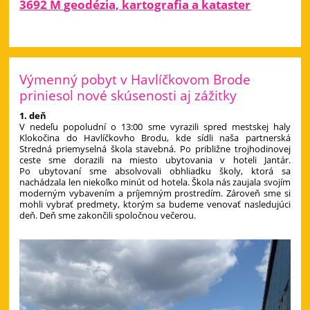
3692 M geodézia, kartografia a kataster
Výmenný pobyt v Havlíčkovom Brode
priniesol nové skúsenosti aj zážitky
1. deň
V nedeľu popoludní o 13:00 sme vyrazili spred mestskej haly
Klokočina do Havlíčkovho Brodu, kde sídli naša partnerská
Stredná priemyselná škola stavebná. Po približne trojhodinovej
ceste sme dorazili na miesto ubytovania v hoteli Jantár.
Po ubytovaní sme absolvovali obhliadku školy, ktorá sa
nachádzala len niekoľko minút od hotela. Škola nás zaujala svojím
moderným vybavením a príjemným prostredím. Zároveň sme si
mohli vybrať predmety, ktorým sa budeme venovať nasledujúci
deň. Deň sme zakončili spoločnou večerou.