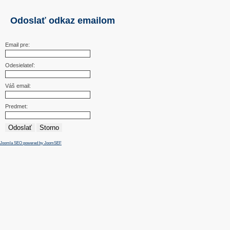
Odoslať odkaz emailom
Email pre:
Odesielateľ:
Váš email:
Predmet:
Odoslať
Storno
Joomla SEO powered by JoomSEF