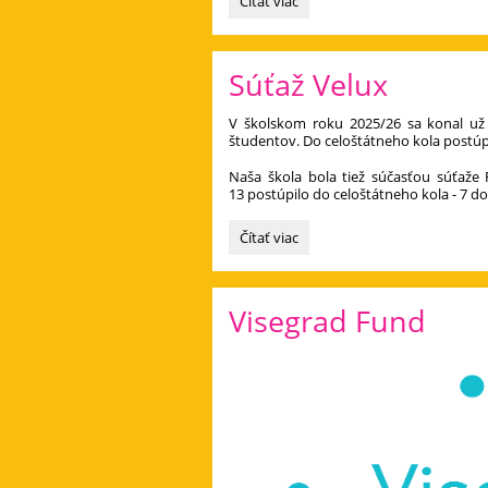
Súťaž
Čítať viac
Ytong:
Súťaž Velux
V školskom roku 2025/26 sa konal už 1
študentov. Do celoštátneho kola postúpi
Naša škola bola tiež súčasťou súťaže
13 postúpilo do celoštátneho kola - 7 do
Súťaž
Čítať viac
Velux:
Visegrad Fund