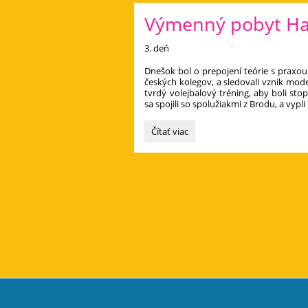
Havlíčkovom
Výmenný pobyt Havl
Brode
priniesol
nové
3. deň
skúsenosti
aj
​Dnešok bol o prepojení teórie s praxo
českých kolegov, a sledovali vznik mode
zážitky:
tvrdý volejbalový tréning, aby boli sto
sa spojili so spolužiakmi z Brodu, a vy
Výmenný
Čítať viac
pobyt
Havlíčkův
Brod
-
3.
a
4.
deň: