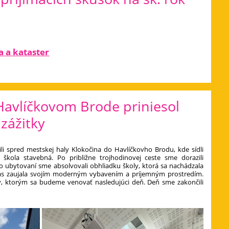
a a kataster
avlíčkovom Brode priniesol
 zážitky
li spred mestskej haly Klokočina do Havlíčkovho Brodu, kde sídli
škola stavebná. Po približne trojhodinovej ceste sme dorazili
Po ubytovaní sme absolvovali obhliadku školy, ktorá sa nachádzala
nás zaujala svojím moderným vybavením a príjemným prostredím.
, ktorým sa budeme venovať nasledujúci deň. Deň sme zakončili