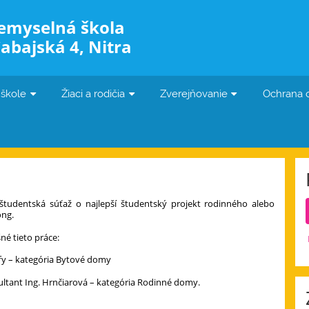
iemyselná škola
abajská 4, Nitra
 škole
Žiaci a rodičia
Zverejňovanie
Ochrana 
 študentská súťaž o najlepší študentský projekt rodinného alebo
ong.
né tieto práce:
ffy – kategória Bytové domy
zultant Ing. Hrnčiarová – kategória Rodinné domy.