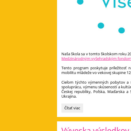
Naša škola sa v tomto školskom roku 2
Medzinárodným vyšehradským fondo
Tento program poskytuje príležitosť n
mobilitu mládeže vo vekovej skupine 12
Cieľom týchto výmenných pobytov a sp
spoluprácu, výmenu skúseností a kultúr
Českej republiky, Poľska, Maďarska a
Ukrajina.
Visegrad
Čítať viac
Fund:
Výveska výsledkov 