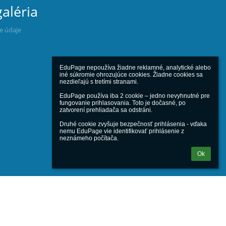
aléria
ne údaje
EduPage nepoužíva žiadne reklamné, analytické alebo 
iné súkromie ohrozujúce cookies. Žiadne cookies sa 
nezdieľajú s tretími stranami.

EduPage používa iba 2 cookie – jedno nevyhnutné pre 
fungovanie prihlasovania. Toto je dočasné, po 
zatvorení prehliadača sa odstráni.

Druhé cookie zvyšuje bezpečnosť prihlásenia - vďaka 
nemu EduPage vie identifikovať prihlásenie z 
neznámeho počítača.
Ok