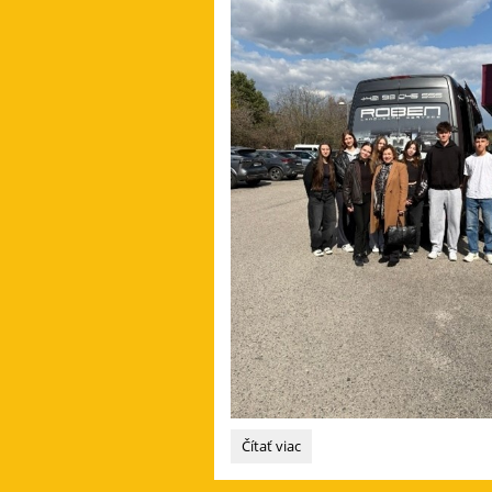
Výmenný
Čítať viac
pobyt
v