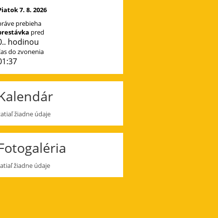
Piatok 7. 8. 2026
práve prebieha
prestávka
pred
0.. hodinou
čas do zvonenia
01:36
Kalendár
zatiaľ žiadne údaje
Fotogaléria
zatiaľ žiadne údaje