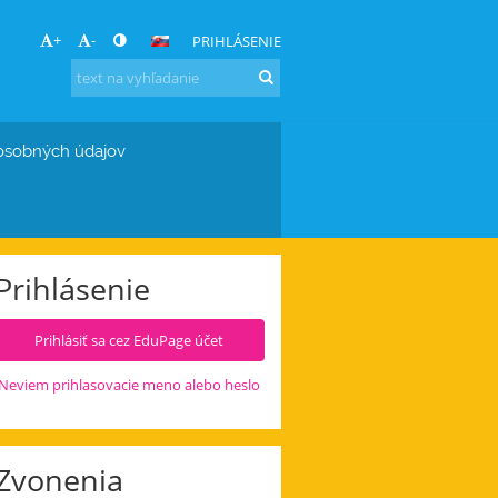
+
-
PRIHLÁSENIE
osobných údajov
Prihlásenie
Prihlásiť sa cez EduPage účet
Neviem prihlasovacie meno alebo heslo
Zvonenia