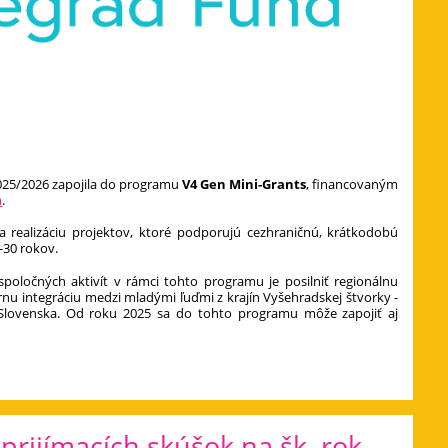
025/2026 zapojila do programu
V4 Gen Mini-Grants
, financovaným
m
.
a realizáciu projektov, ktoré podporujú cezhraničnú, krátkodobú
-30 rokov.
oločných aktivít v rámci tohto programu je posilniť regionálnu
nu integráciu medzi mladými ľuďmi z krajín Vyšehradskej štvorky -
 Slovenska. Od roku 2025 sa do tohto programu môže zapojiť aj
prijímacích skúšok na šk. rok