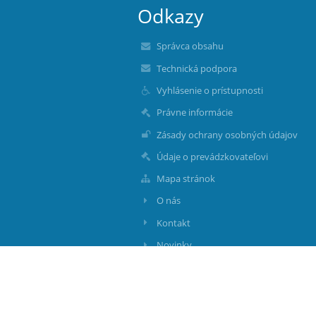
Odkazy
Správca obsahu
Technická podpora
Vyhlásenie o prístupnosti
Právne informácie
Zásady ochrany osobných údajov
Údaje o prevádzkovateľovi
Mapa stránok
O nás
Kontakt
Novinky