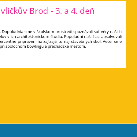
íčkův Brod - 3. a 4. deň
u. Dopoludnia sme v školskom prostredí spoznávali softvéry našich
lov v ich architektonickom štúdiu. Popoludní naši žiaci absolvovali
percentne pripravení na zajtrajší turnaj stavebných škôl. Večer sme
pli pri spoločnom bowlingu a prechádzke mestom.