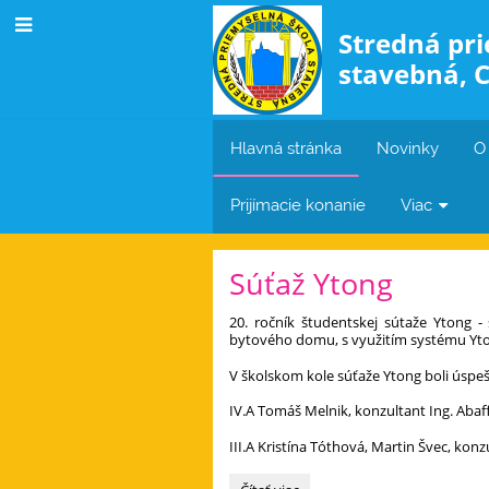
Stredná pr
stavebná, C
Hlavná stránka
Novinky
O
Prijímacie konanie
Viac
Hlavná
Súťaž Ytong
stránka
20. ročník študentskej sútaže Ytong -
bytového domu, s využitím systému Yt
V školskom kole súťaže Ytong boli úspeš
IV.A Tomáš Melnik, konzultant Ing. Aba
III.A Kristína Tóthová, Martin Švec, kon