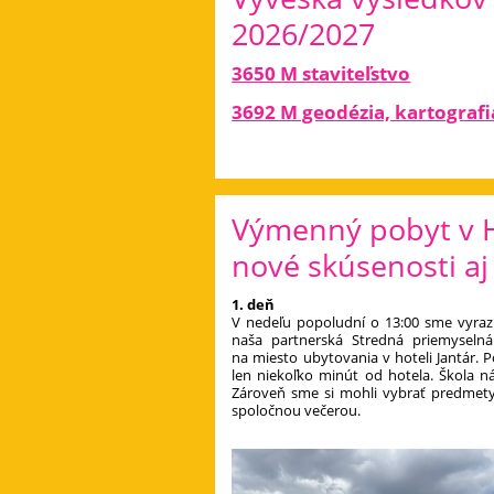
2026/2027
3650 M staviteľstvo
3692 M geodézia, kartografi
Výmenný pobyt v H
nové skúsenosti aj
1. deň
V nedeľu popoludní o 13:00 sme vyrazi
naša partnerská Stredná priemyselná 
na miesto ubytovania v hoteli Jantár. 
len niekoľko minút od hotela. Škola 
Zároveň sme si mohli vybrať predmety
spoločnou večerou.