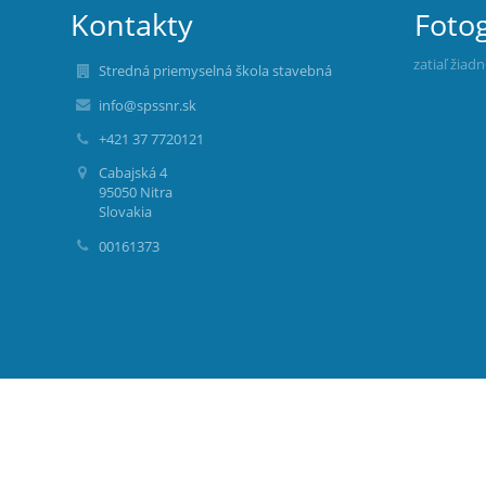
Kontakty
Fotog
zatiaľ žiad
Stredná priemyselná škola stavebná
info@spssnr.sk
+421 37 7720121
Cabajská 4
95050 Nitra
Slovakia
00161373