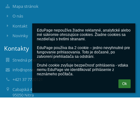
Mapa stránok
O nás
Kontakt
EduPage nepoužíva žiadne reklamné, analytické alebo 
iné súkromie ohrozujúce cookies. Žiadne cookies sa 
Novinky
nezdieľajú s tretími stranami.

Kontakty
EduPage používa iba 2 cookie – jedno nevyhnutné pre 
fungovanie prihlasovania. Toto je dočasné, po 
zatvorení prehliadača sa odstráni.

Stredná priemyselná škola stavebná
Druhé cookie zvyšuje bezpečnosť prihlásenia - vďaka 
info@spssnr.sk
nemu EduPage vie identifikovať prihlásenie z 
neznámeho počítača.
+421 37 7720121
Ok
Cabajská 4
95050 Nitra
Slovakia
00161373
Fotogaléria
zatiaľ žiadne údaje