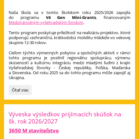
Naša škola sa v tomto školskom roku 2025/2026 zapojila
do programu
V4 Gen Mini-Grants
, financovaným
Medzinárodným vyšehradským fondom
.
Tento program poskytuje príležitosť na realizáciu projektov, ktoré
podporujú cezhraničnú, krátkodobú mobilitu mládeže vo vekovej
skupine 12-30 rokov.
Cieľom týchto výmenných pobytov a spoločných aktivít v rámci
tohto programu je posilniť regionálnu spoluprácu, výmenu
skúseností a kultúrnu integráciu medzi mladými ľuďmi z krajín
Vyšehradskej štvorky - Českej republiky, Poľska, Maďarska
a Slovenska. Od roku 2025 sa do tohto programu môže zapojiť aj
Ukrajina.
Visegrad
Čítať viac
Fund:
Výveska výsledkov prijímacích skúšok na
šk. rok 2026/2027
3650 M staviteľstvo