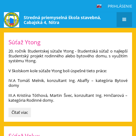
PRIHLÁSENIE
Stredná priemyselná škola stavebná,
Cabajská 4, Nitra
Hlavná
Súťaž Ytong
stránka
20. ročník študentskej sútaže Ytong - študentská súťaž o najlepší
študentský projekt rodinného alebo bytového domu, s využitím
systému Ytong.
V školskom kole súťaže Ytong boli úspešné tieto práce:
IV.A Tomáš Melnik, konzultant Ing. Abaffy – kategória Bytové
domy
III.A Kristína Tóthová, Martin Švec, konzultant Ing. Hrnčiarová –
kategória Rodinné domy.
Súťaž
Čítať viac
Ytong:
Súťaž Velux