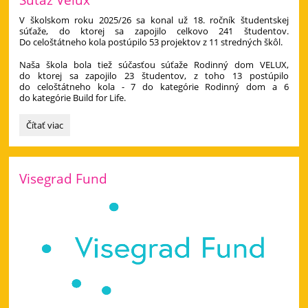
V školskom roku 2025/26 sa konal už 18. ročník študentskej
súťaže, do ktorej sa zapojilo celkovo 241 študentov.
Do celoštátneho kola postúpilo 53 projektov z 11 stredných škôl.
Naša škola bola tiež súčasťou súťaže Rodinný dom VELUX,
do ktorej sa zapojilo 23 študentov, z toho 13 postúpilo
do celoštátneho kola - 7 do kategórie Rodinný dom a 6
do kategórie Build for Life.
Súťaž
Čítať viac
Velux:
Visegrad Fund