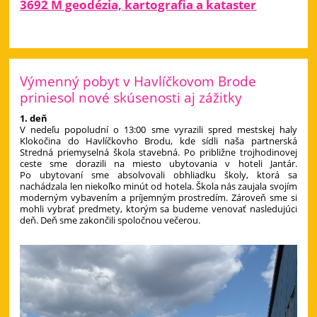
3692 M geodézia, kartografia a kataster
Výmenný pobyt v Havlíčkovom Brode
priniesol nové skúsenosti aj zážitky
1. deň
V nedeľu popoludní o 13:00 sme vyrazili spred mestskej haly
Klokočina do Havlíčkovho Brodu, kde sídli naša partnerská
Stredná priemyselná škola stavebná. Po približne trojhodinovej
ceste sme dorazili na miesto ubytovania v hoteli Jantár.
Po ubytovaní sme absolvovali obhliadku školy, ktorá sa
nachádzala len niekoľko minút od hotela. Škola nás zaujala svojím
moderným vybavením a príjemným prostredím. Zároveň sme si
mohli vybrať predmety, ktorým sa budeme venovať nasledujúci
deň. Deň sme zakončili spoločnou večerou.