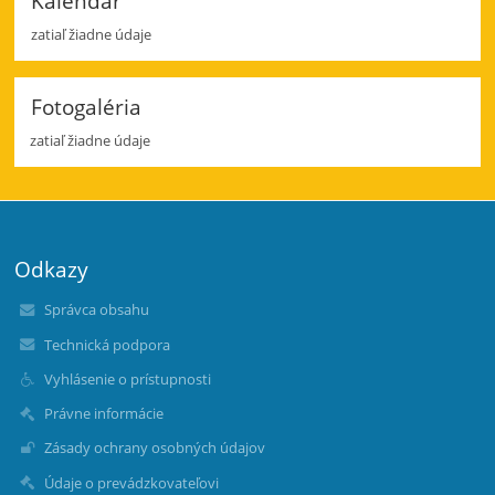
Kalendár
zatiaľ žiadne údaje
Fotogaléria
zatiaľ žiadne údaje
Odkazy
Správca obsahu
Technická podpora
Vyhlásenie o prístupnosti
Právne informácie
Zásady ochrany osobných údajov
Údaje o prevádzkovateľovi