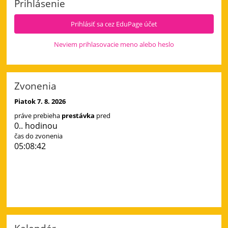
Prihlásenie
a
4.
Prihlásiť sa cez EduPage účet
deň:
Neviem prihlasovacie meno alebo heslo
Zvonenia
Piatok 7. 8. 2026
práve prebieha
prestávka
pred
0.. hodinou
čas do zvonenia
05:08:41