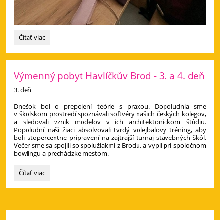
Výmenný
Čítať viac
pobyt
v
Havlíčkovom
Brode
Výmenný pobyt Havlíčkův Brod - 3. a 4. deň
priniesol
3. deň
nové
skúsenosti
​Dnešok bol o prepojení teórie s praxou. Dopoludnia sme
aj
v školskom prostredí spoznávali softvéry našich českých kolegov,
zážitky:
a sledovali vznik modelov v ich architektonickom štúdiu.
Popoludní naši žiaci absolvovali tvrdý volejbalový tréning, aby
boli stopercentne pripravení na zajtrajší turnaj stavebných škôl.
Večer sme sa spojili so spolužiakmi z Brodu, a vypli pri spoločnom
bowlingu a prechádzke mestom.
Výmenný
Čítať viac
pobyt
Havlíčkův
Brod
-
3.