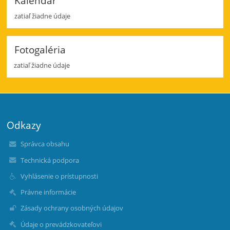
Kalendár
zatiaľ žiadne údaje
Fotogaléria
zatiaľ žiadne údaje
Odkazy
Správca obsahu
Technická podpora
Vyhlásenie o prístupnosti
Právne informácie
Zásady ochrany osobných údajov
Údaje o prevádzkovateľovi