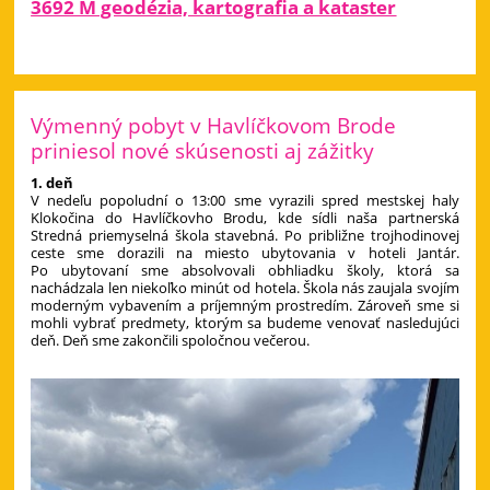
3692 M geodézia, kartografia a kataster
Výmenný pobyt v Havlíčkovom Brode
priniesol nové skúsenosti aj zážitky
1. deň
V nedeľu popoludní o 13:00 sme vyrazili spred mestskej haly
Klokočina do Havlíčkovho Brodu, kde sídli naša partnerská
Stredná priemyselná škola stavebná. Po približne trojhodinovej
ceste sme dorazili na miesto ubytovania v hoteli Jantár.
Po ubytovaní sme absolvovali obhliadku školy, ktorá sa
nachádzala len niekoľko minút od hotela. Škola nás zaujala svojím
moderným vybavením a príjemným prostredím. Zároveň sme si
mohli vybrať predmety, ktorým sa budeme venovať nasledujúci
deň. Deň sme zakončili spoločnou večerou.