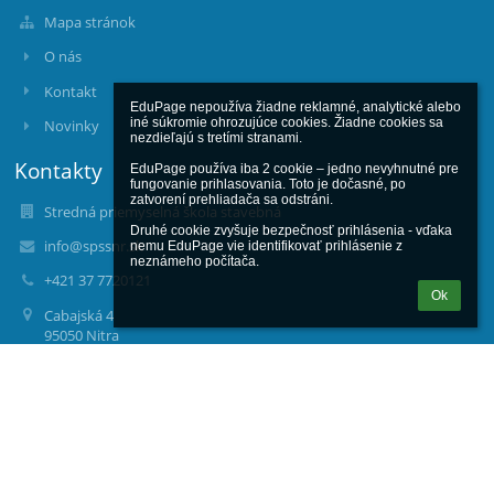
Mapa stránok
O nás
Kontakt
EduPage nepoužíva žiadne reklamné, analytické alebo 
iné súkromie ohrozujúce cookies. Žiadne cookies sa 
Novinky
nezdieľajú s tretími stranami.

Kontakty
EduPage používa iba 2 cookie – jedno nevyhnutné pre 
fungovanie prihlasovania. Toto je dočasné, po 
zatvorení prehliadača sa odstráni.

Stredná priemyselná škola stavebná
Druhé cookie zvyšuje bezpečnosť prihlásenia - vďaka 
info@spssnr.sk
nemu EduPage vie identifikovať prihlásenie z 
neznámeho počítača.
+421 37 7720121
Ok
Cabajská 4
95050 Nitra
Slovakia
00161373
Fotogaléria
zatiaľ žiadne údaje