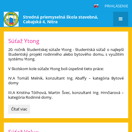
PRIHLÁSENIE
Stredná priemyselná škola stavebná,
Cabajská 4, Nitra
Hlavná
Súťaž Ytong
stránka
20. ročník študentskej sútaže Ytong - študentská súťaž o najlepší
študentský projekt rodinného alebo bytového domu, s využitím
systému Ytong.
V školskom kole súťaže Ytong boli úspešné tieto práce:
IV.A Tomáš Melnik, konzultant Ing. Abaffy – kategória Bytové
domy
III.A Kristína Tóthová, Martin Švec, konzultant Ing. Hrnčiarová –
kategória Rodinné domy.
Súťaž
Čítať viac
Ytong:
Súťaž Velux