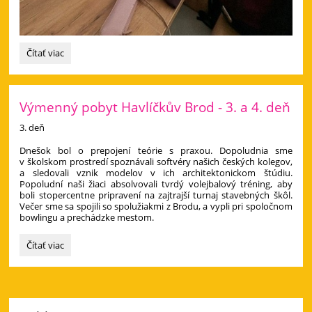
Výmenný
Čítať viac
pobyt
v
Havlíčkovom
Brode
Výmenný pobyt Havlíčkův Brod - 3. a 4. deň
priniesol
3. deň
nové
skúsenosti
​Dnešok bol o prepojení teórie s praxou. Dopoludnia sme
aj
v školskom prostredí spoznávali softvéry našich českých kolegov,
zážitky:
a sledovali vznik modelov v ich architektonickom štúdiu.
Popoludní naši žiaci absolvovali tvrdý volejbalový tréning, aby
boli stopercentne pripravení na zajtrajší turnaj stavebných škôl.
Večer sme sa spojili so spolužiakmi z Brodu, a vypli pri spoločnom
bowlingu a prechádzke mestom.
Výmenný
Čítať viac
pobyt
Havlíčkův
Brod
-
3.