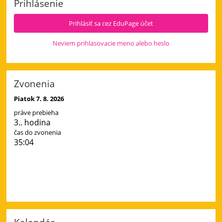
Prihlásenie
a
4.
Prihlásiť sa cez EduPage účet
deň:
Neviem prihlasovacie meno alebo heslo
Zvonenia
Piatok 7. 8. 2026
práve prebieha
3.. hodina
čas do zvonenia
35:03