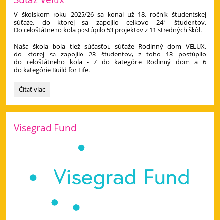
V školskom roku 2025/26 sa konal už 18. ročník študentskej
súťaže, do ktorej sa zapojilo celkovo 241 študentov.
Do celoštátneho kola postúpilo 53 projektov z 11 stredných škôl.
Naša škola bola tiež súčasťou súťaže Rodinný dom VELUX,
do ktorej sa zapojilo 23 študentov, z toho 13 postúpilo
do celoštátneho kola - 7 do kategórie Rodinný dom a 6
do kategórie Build for Life.
Súťaž
Čítať viac
Velux:
Visegrad Fund