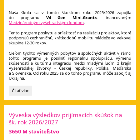
Naša škola sa v tomto školskom roku 2025/2026 zapojila
do programu
V4 Gen Mini-Grants
, financovaným
Medzinárodným vyšehradským fondom
.
Tento program poskytuje príležitosť na realizáciu projektov, ktoré
podporujú cezhraničnú, krátkodobú mobilitu mládeže vo vekovej
skupine 12-30 rokov.
Cieľom týchto výmenných pobytov a spoločných aktivít v rámci
tohto programu je posilniť regionálnu spoluprácu, výmenu
skúseností a kultúrnu integráciu medzi mladými ľuďmi z krajín
Vyšehradskej štvorky - Českej republiky, Poľska, Maďarska
a Slovenska. Od roku 2025 sa do tohto programu môže zapojiť aj
Ukrajina.
Visegrad
Čítať viac
Fund:
Výveska výsledkov prijímacích skúšok na
šk. rok 2026/2027
3650 M staviteľstvo